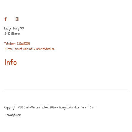
Leugenberg 143
2180 Ekeren
Telefoon: 3236650551
E-mail: directie@sint-vincentschool.be
Info
Copyright VBS Sint-Vincentschool 2026 - Aangeboden door
ParentCom
Privacybeleid