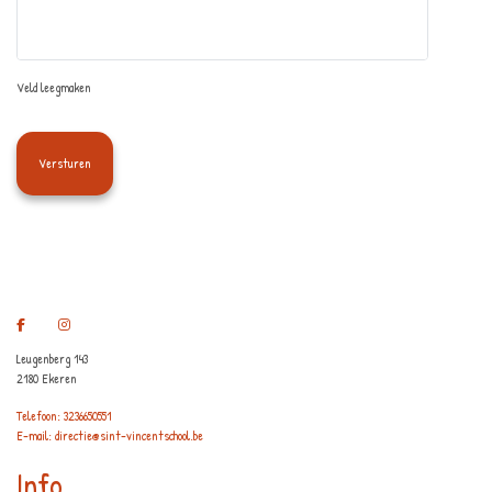
Veld leegmaken
Leugenberg 143
2180 Ekeren
Telefoon: 3236650551
E-mail: directie@sint-vincentschool.be
Info