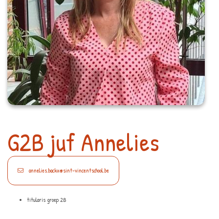
G2B juf Annelies
annelies.backx@sint-vincentschool.be
titularis groep 2B