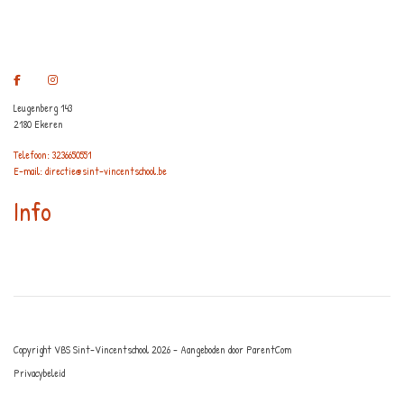
Leugenberg 143
2180 Ekeren
Telefoon: 3236650551
E-mail: directie@sint-vincentschool.be
Info
Copyright VBS Sint-Vincentschool 2026 - Aangeboden door
ParentCom
Privacybeleid