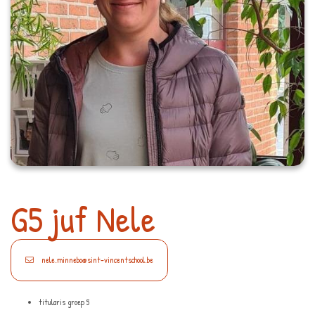
G5 juf Nele
nele.minnebo@sint-vincentschool.be
titularis groep 5