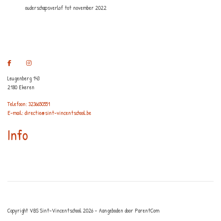
ouderschapsverlof tot november 2022
Leugenberg 143
2180 Ekeren
Telefoon: 3236650551
E-mail: directie@sint-vincentschool.be
Info
Copyright VBS Sint-Vincentschool 2026 - Aangeboden door
ParentCom